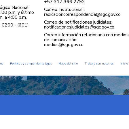
+57 ​317 366 2793
gico Nacional:
Correo Institucional:
:00 p.m. y último
radicacioncorrespondencia@sgc.gov.co
. a 4:00 p.m.
Correo de notificaciones judiciales:
0 0200 - (601)
notificacionesjudiciales@sgc.gov.co
Correo información relacionada con medios
de comunicación:
medios@sgc.gov.co
des
Políticas y cumplimiento legal
Mapa del sitio
Trabaja con nosotros
Inicio