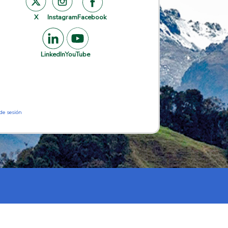
X
Instagram
Facebook
LinkedIn
YouTube
 de sesión