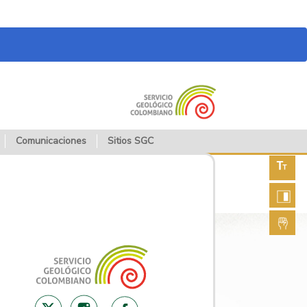
Comunicaciones
Sitios SGC
Aument
fuente
Aument
contras
Lengua
de seña