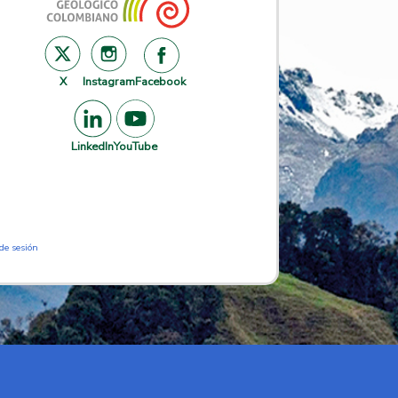
X
Instagram
Facebook
LinkedIn
YouTube
 de sesión