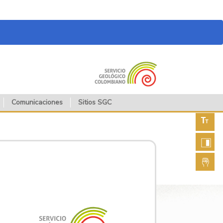
Comunicaciones
Sitios SGC
Aument
fuente
Aument
contras
Lengua
de seña