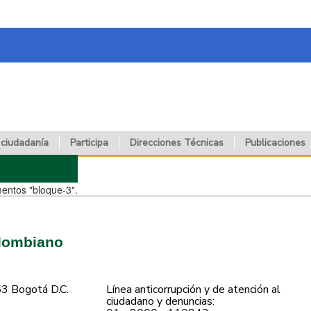
 ciudadanía
Participa
Direcciones Técnicas
Publicaciones
mentos "bloque-3".
olombiano
53 Bogotá D.C.
Línea anticorrupción y de atención al
ciudadano y denuncias: