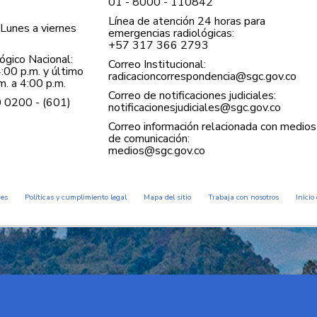
01 - 8000 - 110842
Línea de atención 24 horas para
Lunes a viernes
emergencias radiológicas:
+57 ​317 366 2793
gico Nacional:
Correo Institucional:
:00 p.m. y último
radicacioncorrespondencia@sgc.gov.co
. a 4:00 p.m.
Correo de notificaciones judiciales:
0 0200 - (601)
notificacionesjudiciales@sgc.gov.co
Correo información relacionada con medios
de comunicación:
medios@sgc.gov.co
des
Políticas y cumplimiento legal
Mapa del sitio
Trabaja con nosotros
Inicio