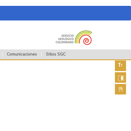
Comunicaciones
Sitios SGC
Aument
fuente
Aument
contras
Lengua
de seña