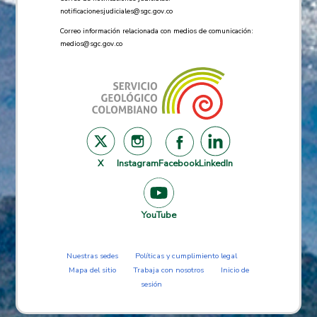
notificacionesjudiciales@sgc.gov.co
Correo información relacionada con medios de comunicación:
medios@sgc.gov.co
X
Instagram
Facebook
LinkedIn
YouTube
Nuestras sedes
Políticas y cumplimiento legal
Mapa del sitio
Trabaja con nosotros
Inicio de
sesión