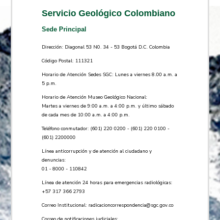
Servicio Geológico Colombiano
Sede Principal
Dirección: Diagonal 53 N0. 34 - 53 Bogotá D.C. Colombia
Código Postal: 111321
Horario de Atención Sedes SGC: Lunes a viernes 8.00 a.m. a
5 p.m.
Horario de Atención Museo Geológico Nacional:
Martes a viernes de 9:00 a.m. a 4:00 p.m. y último sábado
de cada mes de 10:00 a.m. a 4:00 p.m.
Teléfono conmutador: (601) 220 0200 - (601) 220 0100 -
(601) 2200000
Línea anticorrupción y de atención al ciudadano y
denuncias:
01 - 8000 - 110842
Línea de atención 24 horas para emergencias radiológicas:
+57 ​317 366 2793
Correo Institucional:
radicacioncorrespondencia@sgc.gov.co
Correo de notificaciones judiciales: