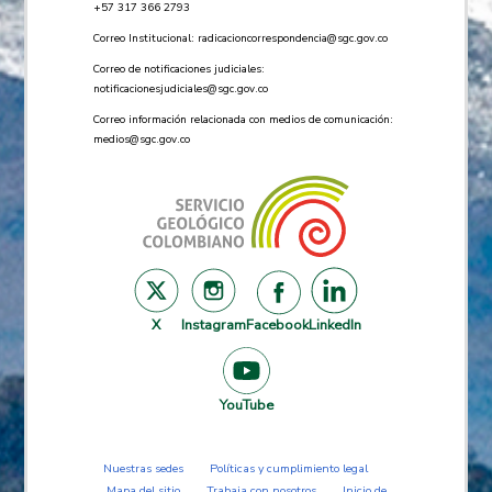
+57 ​317 366 2793
Correo Institucional:
radicacioncorrespondencia@sgc.gov.co
Correo de notificaciones judiciales:
notificacionesjudiciales@sgc.gov.co
Correo información relacionada con medios de comunicación:
medios@sgc.gov.co
X
Instagram
Facebook
LinkedIn
YouTube
Nuestras sedes
Políticas y cumplimiento legal
Mapa del sitio
Trabaja con nosotros
Inicio de