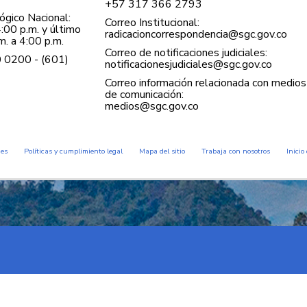
+57 ​317 366 2793
gico Nacional:
Correo Institucional:
:00 p.m. y último
radicacioncorrespondencia@sgc.gov.co
. a 4:00 p.m.
Correo de notificaciones judiciales:
0 0200 - (601)
notificacionesjudiciales@sgc.gov.co
Correo información relacionada con medios
de comunicación:
medios@sgc.gov.co
des
Políticas y cumplimiento legal
Mapa del sitio
Trabaja con nosotros
Inicio