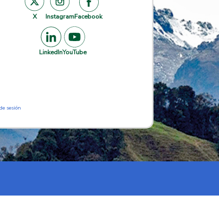
X
Instagram
Facebook
LinkedIn
YouTube
 de sesión