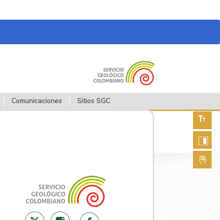
Comunicaciones
Sitios SGC
Aument
fuente
Aument
contras
Lengua
de seña