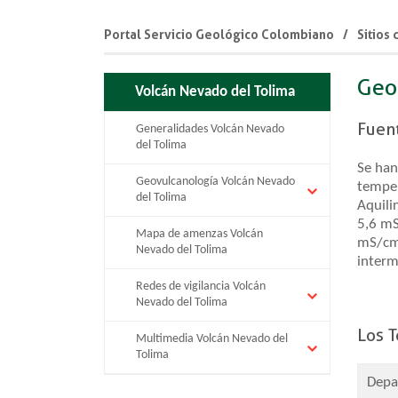
Portal Servicio Geológico Colombiano
Sitios
​Ge
Volcán Nevado del Tolima
Fuen
Generalidades Volcán Nevado
del Tolima
Se han
Geovulcanología Volcán Nevado
temper
del Tolima
Aquili
5,6 mS
Mapa de amenzas Volcán
mS/cm 
Nevado del Tolima
interm
Redes de vigilancia Volcán
Nevado del Tolima
Los 
Multimedia Volcán Nevado del
Tolima
Depa