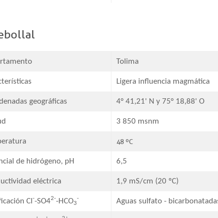
ebollal
rtamento
​Tolima
terísticas
Ligera influencia magmática
denadas geográficas​
4° 41,21' N y 75° 18,88' O
ud
3 850 msnm
eratura
​48 ºC
ncial de hidrógeno, pH
6,5​
ctividad eléctrica​
1,9 mS/cm (20 ºC)
-
2-
-
ficación Cl
-SO4
-HCO
​Aguas sulfato - bicarbonatada
3