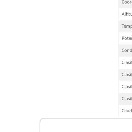
Coor
Altit
Temp
​Pote
Condu
Clasi
​Clas
Clasi
Clasi
​Caud