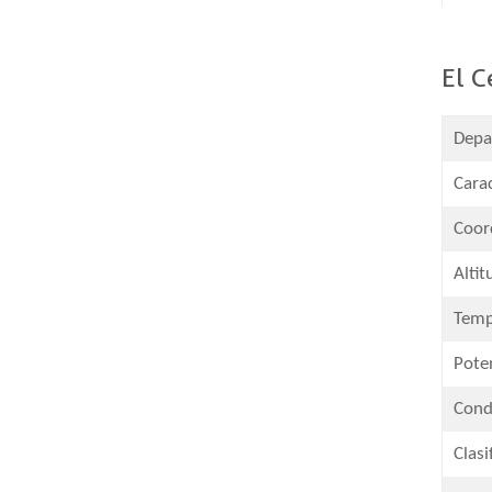
El C
Depa
Carac
Coor
Altit
Temp
Pote
Condu
Clasi