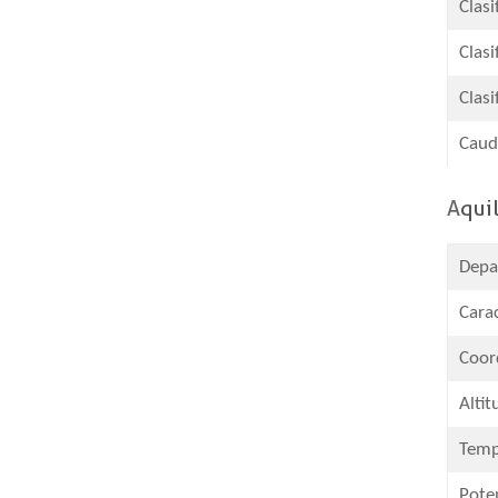
​Clas
Clasi
Clasi
​Caud
A
qui
Depa
Carac
Coor
Altit
Temp
​Pote