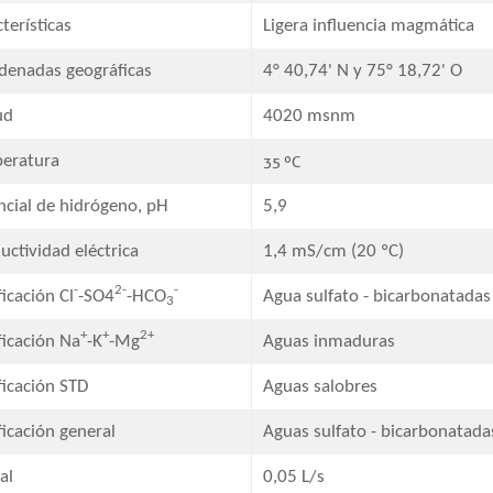
terísticas
Ligera influencia magmática
denadas geográficas​
4° 40,74' N y 75° 18,72' O
ud
4020 msnm
eratura
35 ºC
ncial de hidrógeno, pH
5,9​
ctividad eléctrica​
1,4 mS/cm (20 ºC)
-
2-
-
ficación Cl
-SO4
-HCO
Agua sulfato - bicarbonatadas
3
+
+
2+
ificación Na
-K
-Mg
Aguas inmaduras
ficación STD​
Aguas salobres​
ficación general​
Aguas sulfato - bicarbonatadas 
al
0,05 L/s