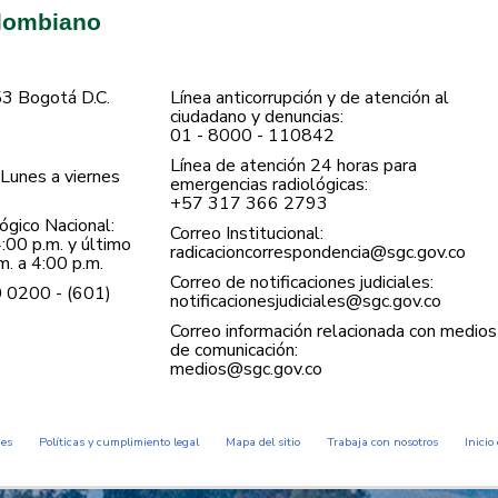
olombiano
53 Bogotá D.C.
Línea anticorrupción y de atención al
ciudadano y denuncias:
01 - 8000 - 110842
Línea de atención 24 horas para
Lunes a viernes
emergencias radiológicas:
+57 ​317 366 2793
gico Nacional:
Correo Institucional:
:00 p.m. y último
radicacioncorrespondencia@sgc.gov.co
. a 4:00 p.m.
Correo de notificaciones judiciales:
0 0200 - (601)
notificacionesjudiciales@sgc.gov.co
Correo información relacionada con medios
de comunicación:
medios@sgc.gov.co
des
Políticas y cumplimiento legal
Mapa del sitio
Trabaja con nosotros
Inicio