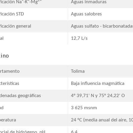
+
+
2+
ificación Na
-K
-Mg
Aguas inmaduras​
ficación STD​
Aguas salobres​
ficación general​
Aguas sulfato - bicarbonatadas
al
12,7 L/s
lino
rtamento
Tolima
terísticas
Baja influencia magmática
denadas geográficas​
4° 39,71' N y 75° 24,22' O
ud
3 625 msnm
eratura
24 °C (media anual del aire, 1
ncial de hidrógeno, pH
6,4​