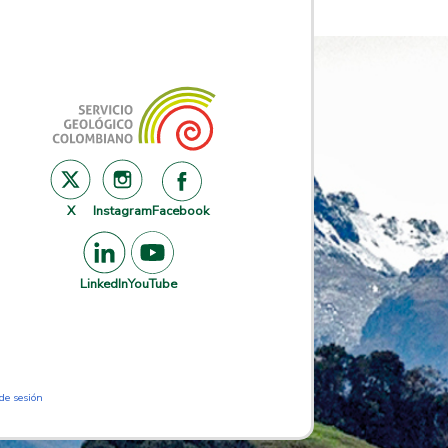
X
Instagram
Facebook
LinkedIn
YouTube
 de sesión