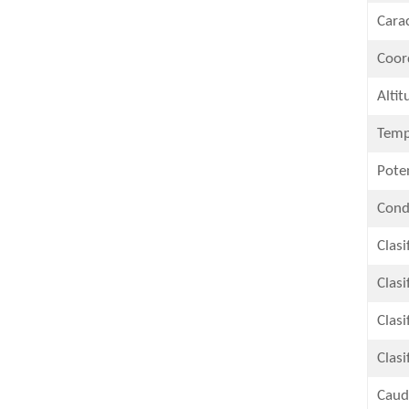
Carac
Coor
Altit
Temp
​Pote
Condu
Clasi
​Clas
Clasi
Clasi
​Caud