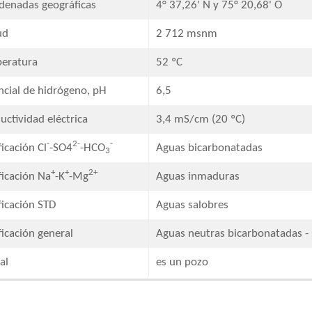
denadas geográficas​
4° 37,26' N y 75° 20,68' O
ud
2 712 msnm
eratura
52 ºC
ncial de hidrógeno, pH
6,5
ctividad eléctrica​
3,4 mS/cm (20 ºC)
-
2-
-
ficación Cl
-SO4
-HCO
Aguas bicarbonatadas
3
+
+
2+
ificación Na
-K
-Mg
Aguas inmaduras​
ficación STD​
Aguas salobres​
ficación general​
Aguas neutras bicarbonatadas - 
al
es un pozo