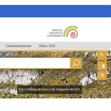
Comunicaciones
Sitios SGC
Aument
fuente
Aument
contras
Lengua
de seña
​Foto tomada del banco de imágenes del SGC