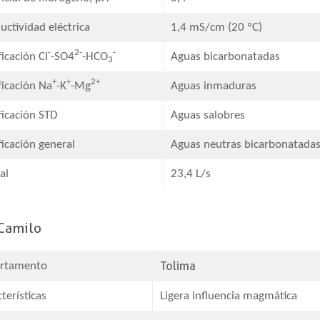
ctividad eléctrica​
1,4 mS/cm (20 ºC)
-
2-
-
ficación Cl
-SO4
-HCO
Aguas bicarbonatadas
3
+
+
2+
ficación Na
-K
-Mg
Aguas inmaduras​
ficación STD​
Aguas salobres​
ficación general​
Aguas neutras bicarbonatadas 
al
​23,4 L/s
Camilo
Tolima
rtamento
terísticas
Ligera influencia magmática