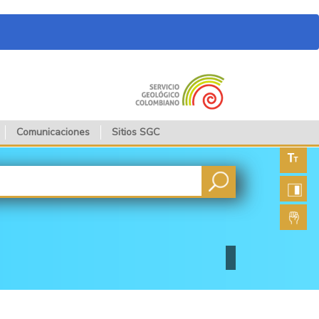
Comunicaciones
Sitios SGC
Aument
fuente
Aument
contras
Lengua
de seña