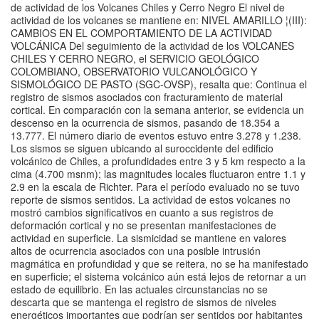
de actividad de los Volcanes Chiles y Cerro Negro El nivel de
actividad de los volcanes se mantiene en: NIVEL AMARILLO ¦(III):
CAMBIOS EN EL COMPORTAMIENTO DE LA ACTIVIDAD
VOLCÁNICA Del seguimiento de la actividad de los VOLCANES
CHILES Y CERRO NEGRO, el SERVICIO GEOLÓGICO
COLOMBIANO, OBSERVATORIO VULCANOLÓGICO Y
SISMOLÓGICO DE PASTO (SGC-OVSP), resalta que: Continua el
registro de sismos asociados con fracturamiento de material
cortical. En comparación con la semana anterior, se evidencia un
descenso en la ocurrencia de sismos, pasando de 18.354 a
13.777. El número diario de eventos estuvo entre 3.278 y 1.238.
Los sismos se siguen ubicando al suroccidente del edificio
volcánico de Chiles, a profundidades entre 3 y 5 km respecto a la
cima (4.700 msnm); las magnitudes locales fluctuaron entre 1.1 y
2.9 en la escala de Richter. Para el período evaluado no se tuvo
reporte de sismos sentidos. La actividad de estos volcanes no
mostró cambios significativos en cuanto a sus registros de
deformación cortical y no se presentan manifestaciones de
actividad en superficie. La sismicidad se mantiene en valores
altos de ocurrencia asociados con una posible intrusión
magmática en profundidad y que se reitera, no se ha manifestado
en superficie; el sistema volcánico aún está lejos de retornar a un
estado de equilibrio. En las actuales circunstancias no se
descarta que se mantenga el registro de sismos de niveles
energéticos importantes que podrían ser sentidos por habitantes