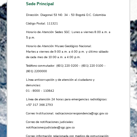
Sede Principal
Dirección: Diagonal 53 N0. 34 - 53 Bogotá D.C. Colombia
Código Postal: 111321
Horario de Atención Sedes SGC: Lunes a viernes 8.00 a.m. a
5 p.m.
Horario de Atención Museo Geológico Nacional:
Martes a viernes de 9:00 a.m. a 4:00 p.m. y último sábado
de cada mes de 10:00 a.m. a 4:00 p.m.
Teléfono conmutador: (601) 220 0200 - (601) 220 0100 -
(601) 2200000
Línea anticorrupción y de atención al ciudadano y
denuncias:
01 - 8000 - 110842
Línea de atención 24 horas para emergencias radiológicas:
+57 ​317 366 2793
Correo Institucional:
radicacioncorrespondencia@sgc.gov.co
Correo de notificaciones judiciales:
notificacionesjudiciales@sgc.gov.co
Correo información relacionada con medios de comunicación: