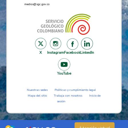
medios@sgc.gov.co
X
Instagram
Facebook
LinkedIn
YouTube
Nuestras sedes
Políticas y cumplimiento legal
Mapa del sitio
Trabaja con nosotros
Inicio de
sesión