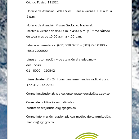
Código Postal: 111321
Horario de Atención Sedes SGC: Lunes a viernes 8.00 a.m. a
5 p.m.
Horario de Atención Museo Geológico Nacional:
Martes a viernes de 9:00 a.m. a 4:00 p.m. y último sábado
de cada mes de 10:00 a.m. a 4:00 p.m.
Teléfono conmutador: (601) 220 0200 - (601) 220 0100 -
(601) 2200000
Línea anticorrupción y de atención al ciudadano y
denuncias:
01 - 8000 - 110842
Línea de atención 24 horas para emergencias radiológicas:
+57 ​317 366 2793
Correo Institucional:
radicacioncorrespondencia@sgc.gov.co
Correo de notificaciones judiciales:
notificacionesjudiciales@sgc.gov.co
Correo información relacionada con medios de comunicación:
medios@sgc.gov.co