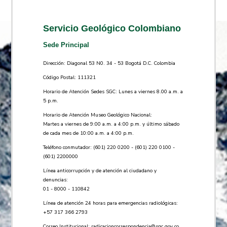
Servicio Geológico Colombiano
Sede Principal
Dirección: Diagonal 53 N0. 34 - 53 Bogotá D.C. Colombia
Código Postal: 111321
Horario de Atención Sedes SGC: Lunes a viernes 8.00 a.m. a
5 p.m.
Horario de Atención Museo Geológico Nacional:
Martes a viernes de 9:00 a.m. a 4:00 p.m. y último sábado
de cada mes de 10:00 a.m. a 4:00 p.m.
Teléfono conmutador: (601) 220 0200 - (601) 220 0100 -
(601) 2200000
Línea anticorrupción y de atención al ciudadano y
denuncias:
01 - 8000 - 110842
Línea de atención 24 horas para emergencias radiológicas:
+57 ​317 366 2793
Correo Institucional:
radicacioncorrespondencia@sgc.gov.co