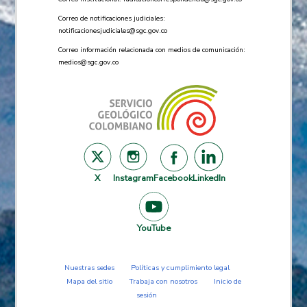
Correo de notificaciones judiciales:
notificacionesjudiciales@sgc.gov.co
Correo información relacionada con medios de comunicación:
medios@sgc.gov.co
X
Instagram
Facebook
LinkedIn
YouTube
Nuestras sedes
Políticas y cumplimiento legal
Mapa del sitio
Trabaja con nosotros
Inicio de
sesión