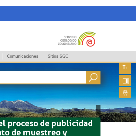
Comunicaciones
Sitios SGC
Aument
fuente
Aument
contras
Lengua
de seña
el proceso de publicidad
nto de muestreo y