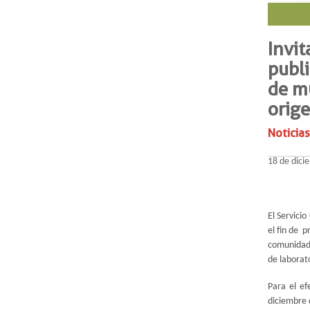
Invit
publi
de mu
orige
Noticias
18 de dici
El Servici
el fin de 
comunidad 
de laborato
Para el ef
diciembre 