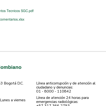
ntos Tecnicos SGC.pdf
comentarios.xlsx
olombiano
53 Bogotá D.C.
Línea anticorrupción y de atención al
ciudadano y denuncias:
01 - 8000 - 110842
Línea de atención 24 horas para
Lunes a viernes
emergencias radiológicas:
+57 ​317 366 2793