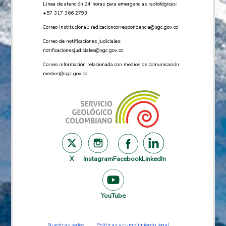
Línea de atención 24 horas para emergencias radiológicas:
+57 ​317 366 2793
Correo Institucional:
radicacioncorrespondencia@sgc.gov.co
Correo de notificaciones judiciales:
notificacionesjudiciales@sgc.gov.co
Correo información relacionada con medios de comunicación:
medios@sgc.gov.co
X
Instagram
Facebook
LinkedIn
YouTube
Nuestras sedes
Políticas y cumplimiento legal