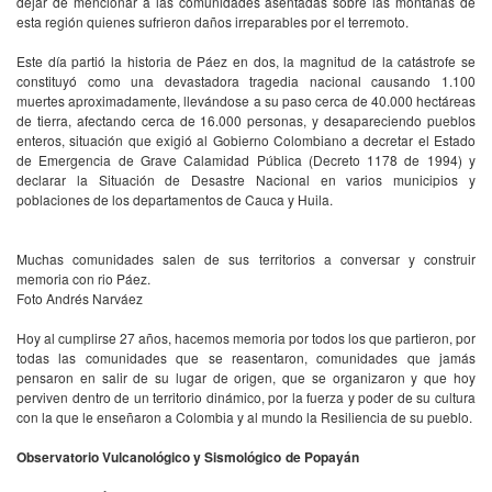
dejar de mencionar a las comunidades asentadas sobre las montañas de
esta región quienes sufrieron daños irreparables por el terremoto.
Este día partió la historia de Páez en dos, la magnitud de la catástrofe se
constituyó como una devastadora tragedia nacional causando 1.100
muertes aproximadamente, llevándose a su paso cerca de 40.000 hectáreas
de tierra, afectando cerca de 16.000 personas, y desapareciendo pueblos
enteros, situación que exigió al Gobierno Colombiano a decretar el Estado
de Emergencia de Grave Calamidad Pública (Decreto 1178 de 1994) y
declarar la Situación de Desastre Nacional en varios municipios y
poblaciones de los departamentos de Cauca y Huila.
Muchas comunidades salen de sus territorios a conversar y construir
memoria con rio Páez.
Foto Andrés Narváez
Hoy al cumplirse 27 años, hacemos memoria por todos los que partieron, por
todas las comunidades que se reasentaron, comunidades que jamás
pensaron en salir de su lugar de origen, que se organizaron y que hoy
perviven dentro de un territorio dinámico, por la fuerza y poder de su cultura
con la que le enseñaron a Colombia y al mundo la Resiliencia de su pueblo.
Observatorio Vulcanológico y Sismológico de Popayán