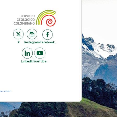
X
Instagram
Facebook
LinkedIn
YouTube
 de sesión