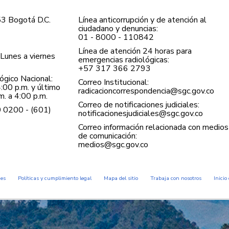
53 Bogotá D.C.
Línea anticorrupción y de atención al
ciudadano y denuncias:
01 - 8000 - 110842
Línea de atención 24 horas para
Lunes a viernes
emergencias radiológicas:
+57 ​317 366 2793
gico Nacional:
Correo Institucional:
:00 p.m. y último
radicacioncorrespondencia@sgc.gov.co
. a 4:00 p.m.
Correo de notificaciones judiciales:
0 0200 - (601)
notificacionesjudiciales@sgc.gov.co
Correo información relacionada con medios
de comunicación:
medios@sgc.gov.co
des
Políticas y cumplimiento legal
Mapa del sitio
Trabaja con nosotros
Inicio