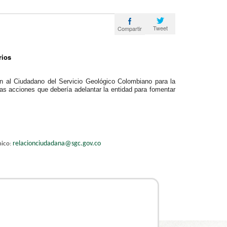
Tweet
Compartir
rios
n al Ciudadano del Servicio Geológico Colombiano para la
las acciones que debería adelantar la entidad para fomentar
relacionciudadan​a@sgc.gov.co
nico
: