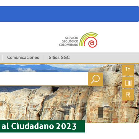
Comunicaciones
Sitios SGC
Aument
fuente
Aument
contras
Lengua
de seña
n al Ciudadano 2023