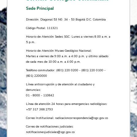
Sede Principal
Dirección: Diagonal 53 N0. 34 - 53 Bogotá D.C. Colombia
Código Postal: 111321
Horario de Atención Sedes SGC: Lunes a viernes 8.00 a.m. a
5 p.m.
Horario de Atención Museo Geológico Nacional:
Martes a viernes de 9:00 a.m. a 4:00 p.m. y último sábado
de cada mes de 10:00 a.m. a 4:00 p.m.
Teléfono conmutador: (601) 220 0200 - (601) 220 0100 -
(601) 2200000
Línea anticorrupción y de atención al ciudadano y
denuncias:
01 - 8000 - 110842
Línea de atención 24 horas para emergencias radiológicas:
+57 ​317 366 2793
Correo Institucional:
radicacioncorrespondencia@sgc.gov.co
Correo de notificaciones judiciales:
notificacionesjudiciales@sgc.gov.co