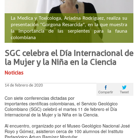
​La Medica y Toxicologa, Ariadna Rodríguez, realiza su
presentación "Gorgona Resarcida", en la que muestra
la importancia de las serpientes para la fauna
colombiana
SGC celebra el Día Internacional de
la Mujer y la Niña en la Ciencia
Noticias
14 de febrero de 2020
Tweet
Compartir
Con siete conferencias dictadas por
importantes científicas colombianas, el Servicio Geológico
Colombiano (SGC) celebró el martes 11 de febrero el Día
Internacional de la Mujer y la Niña en la Ciencia.
Al encuentro, organizado por el Museo Geológico Nacional José
Royo y Gómez, asistieron cerca de 100 alumnos del Instituto
Pedagógico Arturo Ramírez Montufar.