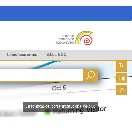
Comunicaciones
Sitios SGC
Aument
fuente
Aument
contras
Lengua
de seña
​Estádisticas del portal institucional del SGC