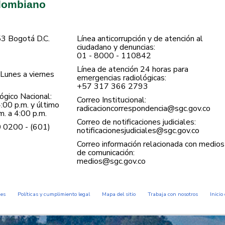
olombiano
53 Bogotá D.C.
Línea anticorrupción y de atención al
ciudadano y denuncias:
01 - 8000 - 110842
Línea de atención 24 horas para
Lunes a viernes
emergencias radiológicas:
+57 ​317 366 2793
gico Nacional:
Correo Institucional:
:00 p.m. y último
radicacioncorrespondencia@sgc.gov.co
. a 4:00 p.m.
Correo de notificaciones judiciales:
0 0200 - (601)
notificacionesjudiciales@sgc.gov.co
Correo información relacionada con medios
de comunicación:
medios@sgc.gov.co
des
Políticas y cumplimiento legal
Mapa del sitio
Trabaja con nosotros
Inicio