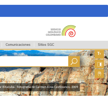
Comunicaciones
Sitios SGC
Aument
fuente
Aument
contras
Lengua
de seña
or Ritacuba. Fotografía de Carmen Rosa Castiblanco. 2009