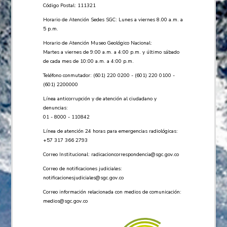
Código Postal: 111321
Horario de Atención Sedes SGC: Lunes a viernes 8.00 a.m. a
5 p.m.
Horario de Atención Museo Geológico Nacional:
Martes a viernes de 9:00 a.m. a 4:00 p.m. y último sábado
de cada mes de 10:00 a.m. a 4:00 p.m.
Teléfono conmutador: (601) 220 0200 - (601) 220 0100 -
(601) 2200000
Línea anticorrupción y de atención al ciudadano y
denuncias:
01 - 8000 - 110842
Línea de atención 24 horas para emergencias radiológicas:
+57 ​317 366 2793
Correo Institucional:
radicacioncorrespondencia@sgc.gov.co
Correo de notificaciones judiciales:
notificacionesjudiciales@sgc.gov.co
Correo información relacionada con medios de comunicación:
medios@sgc.gov.co