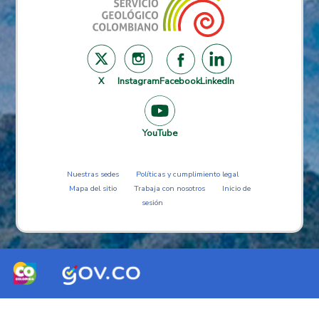
X
Instagram
Facebook
LinkedIn
YouTube
Nuestras sedes
Políticas y cumplimiento legal
Mapa del sitio
Trabaja con nosotros
Inicio de
sesión