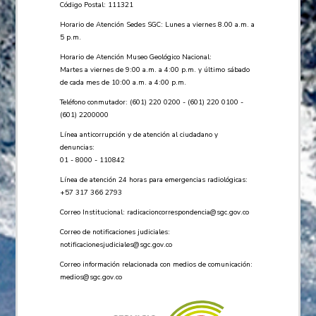
Código Postal: 111321
Horario de Atención Sedes SGC: Lunes a viernes 8.00 a.m. a
5 p.m.
Horario de Atención Museo Geológico Nacional:
Martes a viernes de 9:00 a.m. a 4:00 p.m. y último sábado
de cada mes de 10:00 a.m. a 4:00 p.m.
Teléfono conmutador: (601) 220 0200 - (601) 220 0100 -
(601) 2200000
Línea anticorrupción y de atención al ciudadano y
denuncias:
01 - 8000 - 110842
Línea de atención 24 horas para emergencias radiológicas:
+57 ​317 366 2793
Correo Institucional:
radicacioncorrespondencia@sgc.gov.co
Correo de notificaciones judiciales:
notificacionesjudiciales@sgc.gov.co
Correo información relacionada con medios de comunicación:
medios@sgc.gov.co