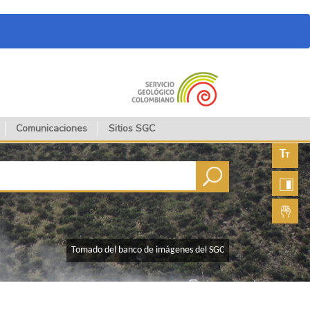
Comunicaciones
Sitios SGC
Aument
fuente
Aument
contras
Lengua
de seña
​Tomado del banco de imágenes del SGC