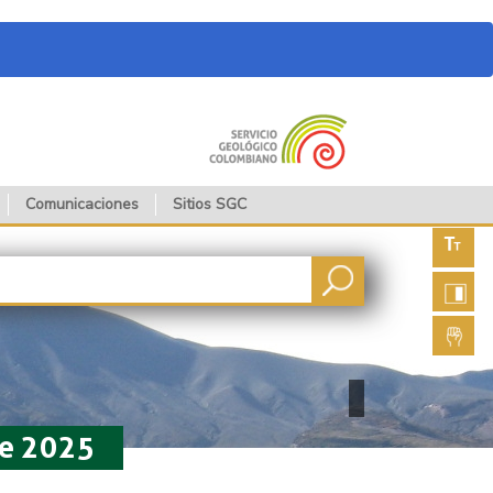
Comunicaciones
Sitios SGC
Aument
fuente
Aument
contras
Lengua
de seña
de 2025