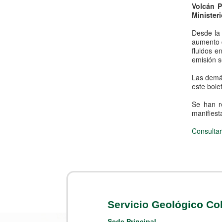
Volcán P
Minister
Desde la 
aumento d
fluidos e
emisión s
Las demás
este bole
Se han r
manifiest
Consultar
Servicio Geológico C
Sede Principal