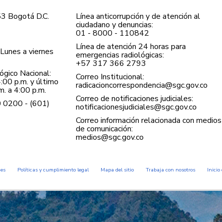
53 Bogotá D.C.
Línea anticorrupción y de atención al
ciudadano y denuncias:
01 - 8000 - 110842
Línea de atención 24 horas para
Lunes a viernes
emergencias radiológicas:
+57 ​317 366 2793
gico Nacional:
Correo Institucional:
:00 p.m. y último
radicacioncorrespondencia@sgc.gov.co
. a 4:00 p.m.
Correo de notificaciones judiciales:
0 0200 - (601)
notificacionesjudiciales@sgc.gov.co
Correo información relacionada con medios
de comunicación:
medios@sgc.gov.co
des
Políticas y cumplimiento legal
Mapa del sitio
Trabaja con nosotros
Inicio