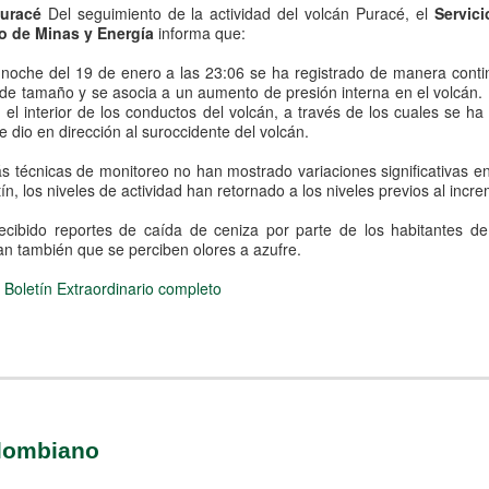
uracé
Del seguimiento de la actividad del volcán Puracé, el
Servic
io de Minas y Energía
informa que:
noche del 19 de enero a las 23:06 se ha registrado de manera contin
e tamaño y se asocia a un aumento de presión interna en el volcán. 
n el interior de los conductos del volcán, a través de los cuales se h
e dio en dirección al suroccidente del volcán.
 técnicas de monitoreo no han mostrado variaciones significativas 
tín, los niveles de actividad han retornado a los niveles previos al incr
ecibido reportes de caída de ceniza por parte de los habitantes d
an también que se perciben olores a azufre.
 Boletín Extraordinario completo​
olombiano