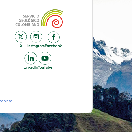
X
Instagram
Facebook
LinkedIn
YouTube
 de sesión