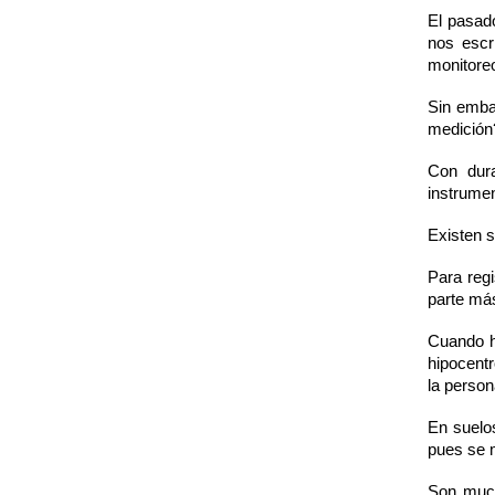
El pasad
nos escr
monitore
Sin emba
medición?
Con dura
instrumen
Existen s
Para reg
parte má
Cuando h
hipocentr
la person
En suelo
pues se 
Son much