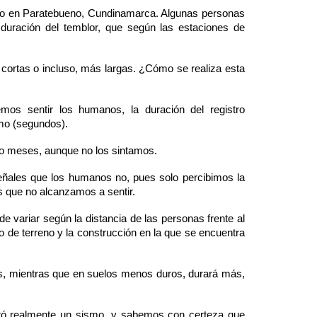
ntro en Paratebueno, Cundinamarca. Algunas personas
 duración del temblor, que según las estaciones de
cortas o incluso, más largas. ¿Cómo se realiza esta
os sentir los humanos, la duración del registro
ismo (segundos).
so meses, aunque no los sintamos.
ñales que los humanos no, pues solo percibimos la
s que no alcanzamos a sentir.
variar según la distancia de las personas frente al
ipo de terreno y la construcción en la que se encuentra
, mientras que en suelos menos duros, durará más,
uró realmente un sismo, y sabemos con certeza que