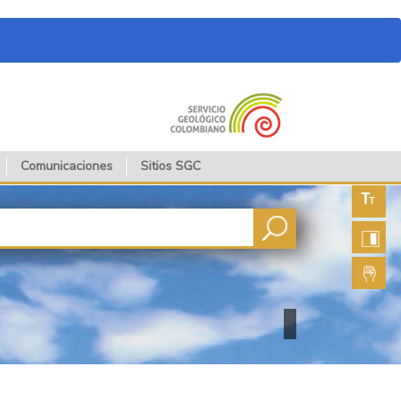
Comunicaciones
Sitios SGC
Aument
fuente
Aument
contras
Lengua
de seña