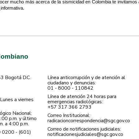
ocer mucho más acerca de la sismicidad en Colombia te invitamos 
a
informativa.
olombiano
53 Bogotá D.C.
Línea anticorrupción y de atención al
ciudadano y denuncias:
01 - 8000 - 110842
Línea de atención 24 horas para
Lunes a viernes
emergencias radiológicas:
+57 ​317 366 2793
gico Nacional:
Correo Institucional:
:00 p.m. y último
radicacioncorrespondencia@sgc.gov.co
. a 4:00 p.m.
Correo de notificaciones judiciales:
0 0200 - (601)
notificacionesjudiciales@sgc.gov.co