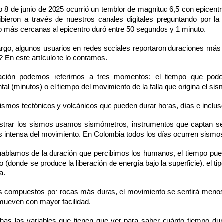
o 8 de junio de 2025 ocurrió un temblor de magnitud 6,5 con epice
ibieron a través de nuestros canales digitales preguntando por la
o más cercanas al epicentro duró entre 50 segundos y 1 minuto.
rgo, algunos usuarios en redes sociales reportaron duraciones más 
 En este artículo te lo contamos.
ción podemos referirnos a tres momentos: el tiempo que podem
tal (minutos) o el tiempo del movimiento de la falla que origina el s
ismos tectónicos y volcánicos que pueden durar horas, días e inclu
istrar los sismos usamos sismómetros, instrumentos que captan se
s intensa del movimiento. En Colombia todos los días ocurren sismo
ablamos de la duración que percibimos los humanos, el tiempo puede 
o (donde se produce la liberación de energía bajo la superficie), el t
a.
s compuestos por rocas más duras, el movimiento se sentirá menos
mueven con mayor facilidad.
as las variables que tienen que ver para saber cuánto tiempo d