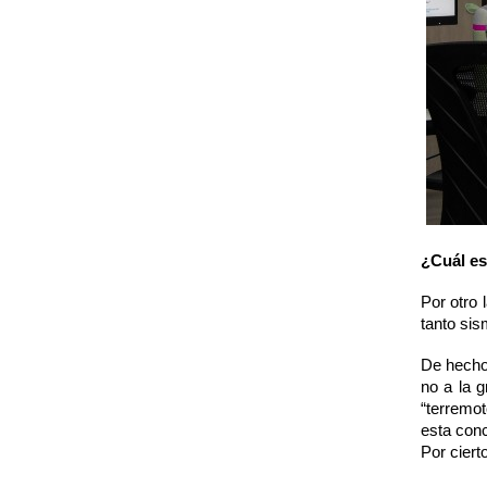
¿Cuál es
Por otro 
tanto si
De hecho,
no a la 
“terremo
esta conc
Por ciert