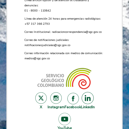
Línea anticorrupción y de atención al ciudadano y
denuncias:
01 - 8000 - 110842
Línea de atención 24 horas para emergencias radiológicas:
+57 ​317 366 2793
Correo Institucional:
radicacioncorrespondencia@sgc.gov.co
Correo de notificaciones judiciales:
notificacionesjudiciales@sgc.gov.co
Correo información relacionada con medios de comunicación:
medios@sgc.gov.co
X
Instagram
Facebook
LinkedIn
YouTube