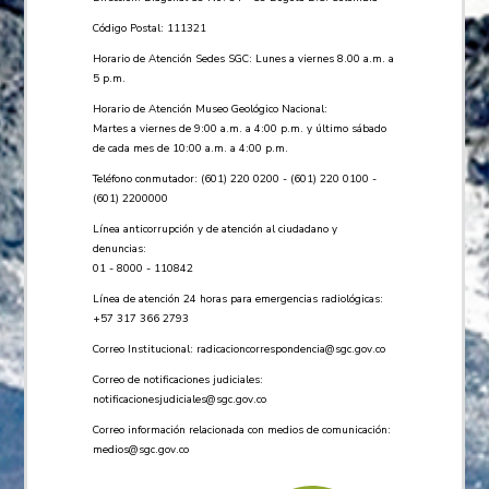
Código Postal: 111321
Horario de Atención Sedes SGC: Lunes a viernes 8.00 a.m. a
5 p.m.
Horario de Atención Museo Geológico Nacional:
Martes a viernes de 9:00 a.m. a 4:00 p.m. y último sábado
de cada mes de 10:00 a.m. a 4:00 p.m.
Teléfono conmutador: (601) 220 0200 - (601) 220 0100 -
(601) 2200000
Línea anticorrupción y de atención al ciudadano y
denuncias:
01 - 8000 - 110842
Línea de atención 24 horas para emergencias radiológicas:
+57 ​317 366 2793
Correo Institucional:
radicacioncorrespondencia@sgc.gov.co
Correo de notificaciones judiciales:
notificacionesjudiciales@sgc.gov.co
Correo información relacionada con medios de comunicación:
medios@sgc.gov.co