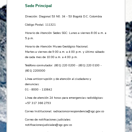
Sede Principal
Dirección: Diagonal 53 N0. 34 - 53 Bogotá D.C. Colombia
Código Postal: 111321
Horario de Atención Sedes SGC: Lunes a viernes 8.00 a.m. a
5 p.m.
Horario de Atención Museo Geológico Nacional:
Martes a viernes de 9:00 a.m. a 4:00 p.m. y último sábado
de cada mes de 10:00 a.m. a 4:00 p.m.
Teléfono conmutador: (601) 220 0200 - (601) 220 0100 -
(601) 2200000
Línea anticorrupción y de atención al ciudadano y
denuncias:
01 - 8000 - 110842
Línea de atención 24 horas para emergencias radiológicas:
+57 ​317 366 2793
Correo Institucional:
radicacioncorrespondencia@sgc.gov.co
Correo de notificaciones judiciales:
notificacionesjudiciales@sgc.gov.co