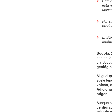
​Con l
está r
ubica
Por su
produ
El SGC
fenóm
Bogotá, 
anomalía 
vía Bogo
geológic
Al igual 
suele ten
volcán
, 
Adiciona
origen.
Aunque s
centígra
relación 