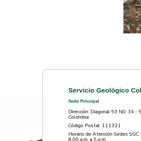
​
Servicio Geológico C
Sede Principal
Dirección: Diagonal 53 N0. 34 - 
Colombia
Código Postal: 111321
Horario de Atención Sedes SGC: 
8.00 a.m. a 5 p.m.