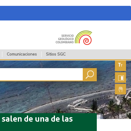
Comunicaciones
Sitios SGC
Aument
fuente
Aument
contras
Lengua
de seña
salen de una de las