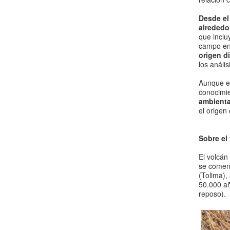
Desde el
alrededo
que inclu
campo en 
origen d
los análi
Aunque el
conocimie
ambienta
el origen
Sobre el
El volcán
se comenz
(Tolima),
50.000 añ
reposo).