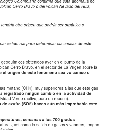
 Geológico Colombiano confirma que esta anomalía no
l volcán Cerro Bravo o del volcán Nevado del Ruiz,
 tendría otro origen que podría ser orgánico o
unar esfuerzos para determinar las causas de este
s geoquímicos obtenidos ayer en el punto de la
lcán Cerro Bravo, en el sector de La Virgen sobre la
e el origen de este fenómeno sea volcánico o
e gas metano (CH4), muy superiores a las que este gas
a registrado ningún cambio en la actividad del
ividad Verde (activo, pero en reposo).
o de azufre (SO2) hacen aún más improbable este
emperaturas, cercanas a los 700 grados
aturas, así como la salida de gases y vapores, tengan
iciales.