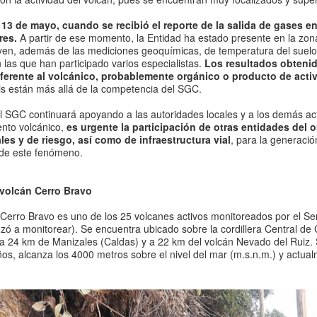
 13 de mayo, cuando se recibió el reporte de la salida de gases en
res.
A partir de ese momento, la Entidad ha estado presente en la zona
yen, además de las mediciones geoquímicas, de temperatura del suelo 
las que han participado varios especialistas.
Los resultados obtenid
iferente al volcánico, probablemente orgánico o producto de ac
sis están más allá de la competencia del SGC.
 SGC continuará apoyando a las autoridades locales y a los demás act
nto volcánico,
es urgente la participación de otras entidades del
les y de riesgo, así como de infraestructura vial
, para la generaci
 de este fenómeno.
 volcán Cerro Bravo
 Cerro Bravo es uno de los 25 volcanes activos monitoreados por el S
ó a monitorear). Se encuentra ubicado sobre la cordillera Central de 
 a 24 km de Manizales (Caldas) y a 22 km del volcán Nevado del Rui
os, alcanza los 4000 metros sobre el nivel del mar (m.s.n.m.) y actual