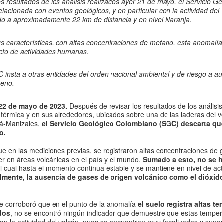
os resultados de los análisis realizados ayer 21 de mayo, el Servicio
elacionada con eventos geológicos, y en particular con la actividad de
do a aproximadamente 22 km de distancia y en nivel Naranja.
s características, con altas concentraciones de metano, esta anomalía
cto de actividades humanas.
 insta a otras entidades del orden nacional ambiental y de riesgo a a
eno.
22 de mayo de 2023.
Después de revisar los resultados de los análisi
térmica y en sus alrededores, ubicados sobre una de las laderas del vo
tá-Manizales,
el Servicio Geológico Colombiano (SGC) descarta qu
o.
que en las mediciones previas, se registraron altas concentraciones d
er en áreas volcánicas en el país y el mundo.
Sumado a esto, no se h
el cual hasta el momento continúa estable y se mantiene en nivel de act
lmente, la ausencia de gases de origen volcánico como el dióxid
e corroboró que en el punto de la anomalía
el suelo registra altas t
dos
, no se encontró ningún indicador que demuestre que estas temper
con la actividad del volcán, pues se encuentran muy focalizados y superf