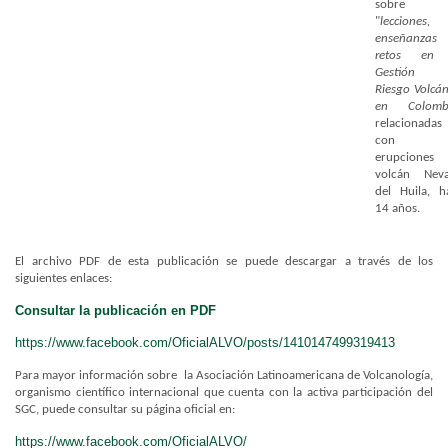
sobre 
"
lecciones,
enseñanza
retos en 
Gestión d
Riesgo Volcán
en Colomb
relacionadas
con l
erupciones 
volcán Nev
del Huila, h
14 años.
El archivo PDF de esta publicación se puede descargar a través de los
siguientes enlaces:
Consultar la publicación en PDF
https://www.facebook.com/
OficialALVO/posts/
1410147499319413
Para mayor información sobre la Asociación Latinoamericana de Volcanología,
organismo científico internacional que cuenta con la activa participación del
SGC, puede consultar su página oficial en:
https://www.facebook.com/
OficialALVO/