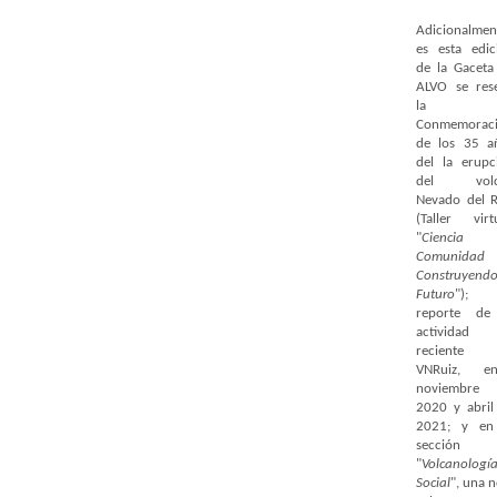
Adicionalmen
es esta edic
de la Gaceta
ALVO se res
la
Conmemorac
de los 35 a
del la erupc
del volc
Nevado del R
(Taller virtu
"
Ciencia
Comunidad
Construyend
Futuro
"); 
reporte de
actividad
reciente 
VNRuiz, en
noviembre
2020 y abril
2021; y en
sección 
"
Volcanologí
Social
", una 