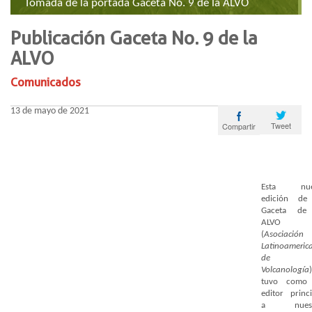
​​Tomada de la port​ada Gaceta No. 9 de la ALVO
Publicación Gaceta No. 9 de la
ALVO
Comunicados
13 de mayo de 2021
Tweet
Compartir
Esta nue
edición de
Gaceta de
ALVO
(
Asociación
Latinoameric
de
Volcanología
)
tuvo como
editor princi
a nuest