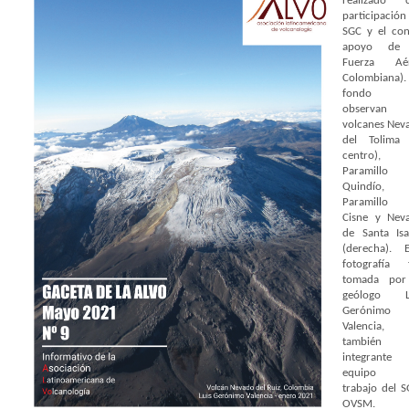
realizado 
participación
SGC y el con
apoyo de 
Fuerza Aé
Colombiana).
fondo 
observan 
volcanes Nev
del Tolima 
centro),
Paramillo 
Quindío,
Paramillo 
Cisne y Nev
de Santa Isa
(derecha). E
fotografía 
tomada por
geólogo L
Gerónimo
Valencia,
también
integrante 
equipo 
trabajo del S
OVSM.