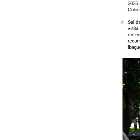
2025 
Colom
Salid
visit
recie
recor
Ibagu