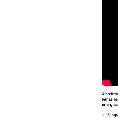
Atendiend
temas est
energías
Simpo