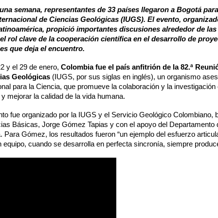
una semana, representantes de 33 países llegaron a Bogotá para 
ternacional de Ciencias Geológicas (IUGS). El evento, organizad
atinoamérica, propició importantes discusiones alrededor de las g
 el rol clave de la cooperación científica en el desarrollo de pro
nes que deja el encuentro.
22 y el 29 de enero,
Colombia fue el país anfitrión de la 82.ª Reun
ias Geológicas
(IUGS, por sus siglas en inglés), un organismo as
onal para la Ciencia, que promueve la colaboración y la investigación
y mejorar la calidad de la vida humana.
to fue organizado por la IUGS y el Servicio Geológico Colombiano, ba
ias Básicas, Jorge Gómez Tapias y con el apoyo del Departamento d
 Para Gómez, los resultados fueron “un ejemplo del esfuerzo articu
n equipo, cuando se desarrolla en perfecta sincronía, siempre produc