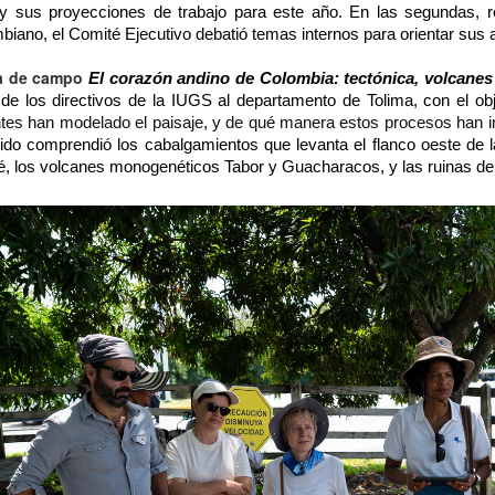
y sus proyecciones de trabajo para este año. En las segundas, re
biano, el Comité Ejecutivo debatió temas internos para orientar sus
a de campo
El corazón andino de Colombia: tectónica, volcane
a de los directivos de la IUGS al departamento de Tolima, con el ob
ntes han modelado el paisaje, y de qué manera estos procesos han i
rido comprendió los cabalgamientos que levanta el flanco oeste de la
é, los volcanes monogenéticos Tabor y Guacharacos, y las ruinas d