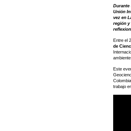
Durante 
Unión In
vez en L
región y
reflexio
Entre el 
de Cienc
Internaci
ambiente 
Este even
Geocienc
Colombia.
trabajo e