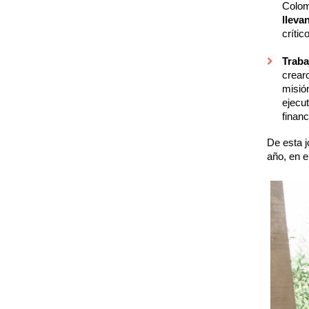
Colom
lleva
crític
Traba
crear
misió
ejecut
financ
De esta j
año, en 