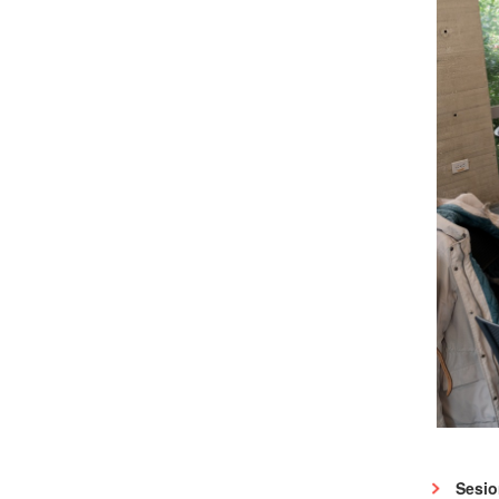
​Sesi