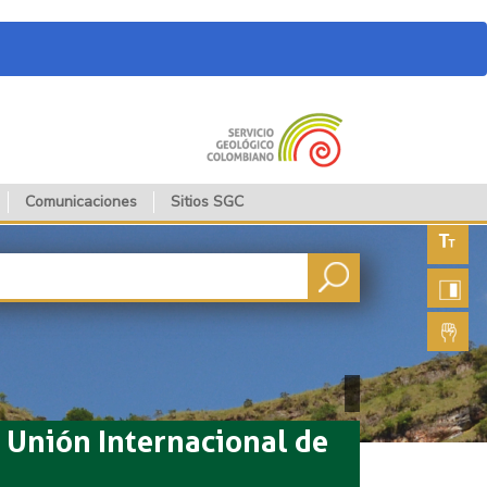
Comunicaciones
Sitios SGC
Aument
fuente
Aument
contras
Lengua
de seña
a Unión Internacional de