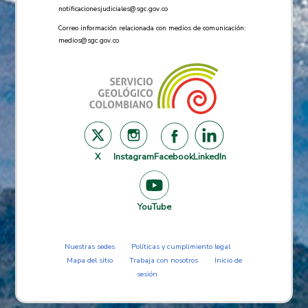
notificacionesjudiciales@sgc.gov.co
Correo información relacionada con medios de comunicación:
medios@sgc.gov.co
X
Instagram
Facebook
LinkedIn
YouTube
Nuestras sedes
Políticas y cumplimiento legal
Mapa del sitio
Trabaja con nosotros
Inicio de
sesión