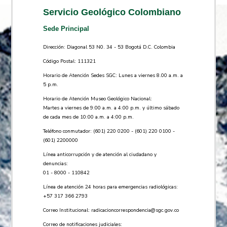
Servicio Geológico Colombiano
Sede Principal
Dirección: Diagonal 53 N0. 34 - 53 Bogotá D.C. Colombia
Código Postal: 111321
Horario de Atención Sedes SGC: Lunes a viernes 8.00 a.m. a
5 p.m.
Horario de Atención Museo Geológico Nacional:
Martes a viernes de 9:00 a.m. a 4:00 p.m. y último sábado
de cada mes de 10:00 a.m. a 4:00 p.m.
Teléfono conmutador: (601) 220 0200 - (601) 220 0100 -
(601) 2200000
Línea anticorrupción y de atención al ciudadano y
denuncias:
01 - 8000 - 110842
Línea de atención 24 horas para emergencias radiológicas:
+57 ​317 366 2793
Correo Institucional:
radicacioncorrespondencia@sgc.gov.co
Correo de notificaciones judiciales: