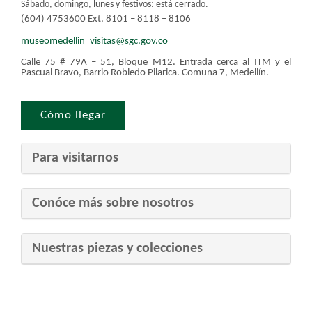
Sábado, domingo, lunes y festivos: está cerrado.​​
(604) 4753600 Ext. 8101 – 8118 – 8106
museomedellin_visitas@sgc.gov.
co
Calle 75 # 79A – 51, Bloque M12. Entrada cerca al ITM y el
Pascual Bravo, Barrio Robledo Pilarica. Comuna 7, Medellín. ​
Cómo llegar​​
​ ​
Para visi​​tarnos
​Conóce más sobre ​nosotros
​Nuestras pi​ezas y colecciones