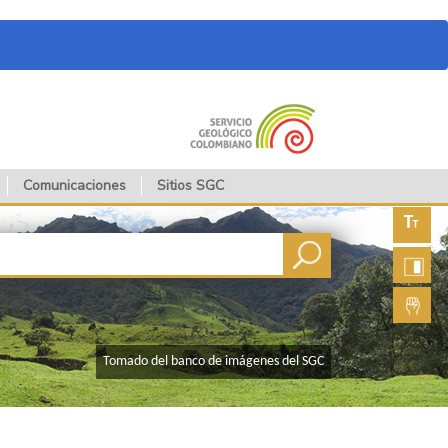
Comunicaciones
Sitios SGC
Aument
fuente
Aument
contras
Lengua
de seña
​​Tomado del banco de imágenes del SGC