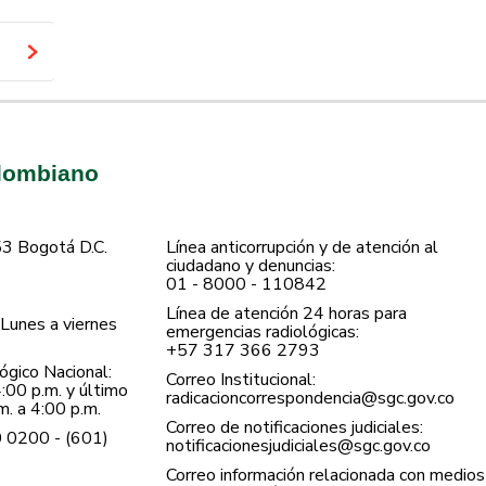
olombiano
53 Bogotá D.C.
Línea anticorrupción y de atención al
ciudadano y denuncias:
01 - 8000 - 110842
Línea de atención 24 horas para
Lunes a viernes
emergencias radiológicas:
+57 ​317 366 2793
gico Nacional:
Correo Institucional:
:00 p.m. y último
radicacioncorrespondencia@sgc.gov.co
. a 4:00 p.m.
Correo de notificaciones judiciales:
0 0200 - (601)
notificacionesjudiciales@sgc.gov.co
Correo información relacionada con medios