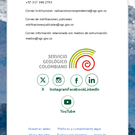
+57 ​317 366 2793
Correo Institucional:
radicacioncorrespondencia@sgc.gov.co
Correo de notificaciones judiciales:
notificacionesjudiciales@sgc.gov.co
Correo información relacionada con medios de comunicación:
medios@sgc.gov.co
X
Instagram
Facebook
LinkedIn
YouTube
Nuestras sedes
Políticas y cumplimiento legal
Mapa del sitio
Trabaja con nosotros
Inicio de