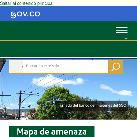
Saltar al contenido principal
Toggle
navigat
​​Tomado del banco de imágenes del SGC
Mapa de amenaza