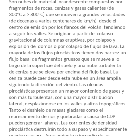
Son nubes de material incandescente compuestas por
fragmentos de rocas, cenizas y gases calientes (de
300°C a > 800°C) que se mueven a grandes velocidades
(de decenas a varios centenares de km/h) desde el
centro de emisión por los flancos del volcán, tendiendo
a seguir los valles. Se originan a partir del colapso
gravitacional de columnas eruptivas, por colapso y
explosión de domos o por colapso de flujos de lava. La
mayoría de los flujos piroclásticos tienen dos partes: un
flujo basal de fragmentos gruesos que se mueve a lo
largo de la superficie del suelo y una nube turbulenta
de ceniza que se eleva por encima del flujo basal. La
ceniza puede caer desde esta nube en un área amplia
siguiendo la dirección del viento. Las oleadas
piroclásticas presentan un mayor contenido de gases y
son más turbulentas, con una mayor distribución
lateral, desplazándose en los valles y altos topográficos.
Tanto el deshielo de masas glaciares como el
represamiento de ríos y quebradas a causa de CDP
pueden generar lahares. Las corrientes de densidad
piroclástica destruirán todo a su paso y específicamente
pueden causar: - Arrasamiento e incendio de los