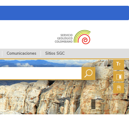
Comunicaciones
Sitios SGC
Aument
fuente
Aument
contras
Lengua
de seña