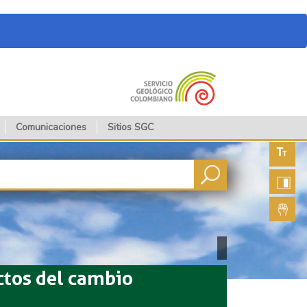
Comunicaciones
Sitios SGC
Aument
fuente
Aument
contras
Lengua
de seña
ctos del cambio