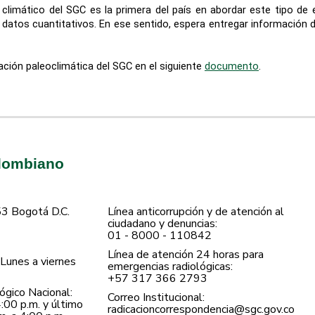
climático del SGC es la primera del país en abordar este tipo de e
tos cuantitativos. En ese sentido, espera entregar información de
ación paleoclimática del SGC en el siguiente
docu​mento​
.
olombiano
53 Bogotá D.C.
Línea anticorrupción y de atención al
ciudadano y denuncias:
01 - 8000 - 110842
Línea de atención 24 horas para
Lunes a viernes
emergencias radiológicas:
+57 ​317 366 2793
gico Nacional:
Correo Institucional:
:00 p.m. y último
radicacioncorrespondencia@sgc.gov.co