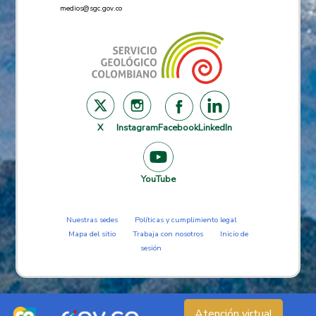
medios@sgc.gov.co
X
Instagram
Facebook
LinkedIn
YouTube
Nuestras sedes
Políticas y cumplimiento legal
Mapa del sitio
Trabaja con nosotros
Inicio de
sesión
Atención virtual