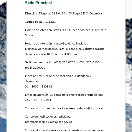
Sede Principal
Dirección: Diagonal 53 N0. 34 - 53 Bogotá D.C. Colombia
Código Postal: 111321
Horario de Atención Sedes SGC: Lunes a viernes 8.00 a.m. a
5 p.m.
Horario de Atención Museo Geológico Nacional:
Martes a viernes de 9:00 a.m. a 4:00 p.m. y último sábado
de cada mes de 10:00 a.m. a 4:00 p.m.
Teléfono conmutador: (601) 220 0200 - (601) 220 0100 -
(601) 2200000
Línea anticorrupción y de atención al ciudadano y
denuncias:
01 - 8000 - 110842
Línea de atención 24 horas para emergencias radiológicas:
+57 ​317 366 2793
Correo Institucional:
radicacioncorrespondencia@sgc.gov.co
Correo de notificaciones judiciales:
notificacionesjudiciales@sgc.gov.co
Correo información relacionada con medios de comunicación: