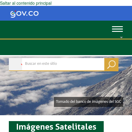
Saltar al contenido principal
Toggle
navigat
​​​​Tomado del banco de imágenes del SGC
Imágenes Satelitales