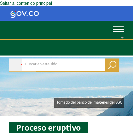
Saltar al contenido principal
Toggle
navigat
​​Tomado del banco de imágenes del SGC
Proceso eruptivo