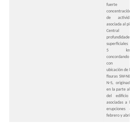
fuerte
concentración
de actividad
asociada al pico
Central a
profundidades
superficiales (<
5 km),
concordando
con la
ubicación de las
fisuras SW-NE y
N-S, originadas
en la parte alta
del edificio y
asociadas a las
erupciones de
febrero y abril.