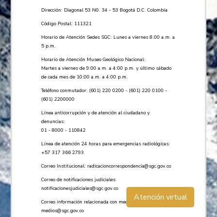
Dirección: Diagonal 53 N0. 34 - 53 Bogotá D.C. Colombia
Código Postal: 111321
Horario de Atención Sedes SGC: Lunes a viernes 8.00 a.m. a
5 p.m.
Horario de Atención Museo Geológico Nacional:
Martes a viernes de 9:00 a.m. a 4:00 p.m. y último sábado
de cada mes de 10:00 a.m. a 4:00 p.m.
Teléfono conmutador: (601) 220 0200 - (601) 220 0100 -
(601) 2200000
Línea anticorrupción y de atención al ciudadano y
denuncias:
01 - 8000 - 110842
Línea de atención 24 horas para emergencias radiológicas:
+57 ​317 366 2793
Correo Institucional:
radicacioncorrespondencia@sgc.gov.co
Correo de notificaciones judiciales:
notificacionesjudiciales@sgc.gov.co
Atención virtual
Correo información relacionada con medios de comunicación:
medios@sgc.gov.co