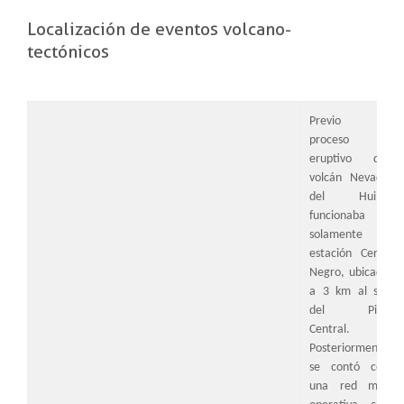
Localización de eventos volcano-
tectónicos
Previo al
proceso
eruptivo del
volcán Nevado
del Huila,
funcionaba
solamente la
estación Cerro
Negro, ubicada
a 3 km al sur
del Pico
Central.
Posteriormente
se contó con
una red más