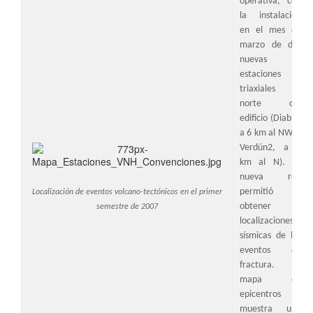
operativa, con
la instalación
en el mes de
marzo de dos
nuevas
estaciones
triaxiales al
norte del
edificio (Diablo,
a 6 km al NW, y
Verdún2, a 5
km al N). La
nueva red
permitió
Localización de eventos volcano-tectónicos en el primer
obtener
semestre de 2007
localizaciones
sísmicas de los
eventos de
fractura. El
mapa de
epicentros
muestra una