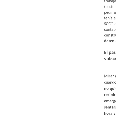
trabaj
(poste
pedir 
tenía e
SGC”, 
contab
constr
desenl
El pa
vulca
Mirar a
cuando
no qui
recibi
emerge
sentar
hora v