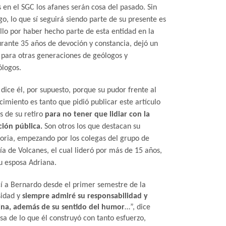
 en el SGC los afanes serán cosa del pasado. Sin
o, lo que sí seguirá siendo parte de su presente es
llo por haber hecho parte de esta entidad en la
urante 35 años de devoción y constancia, dejó un
 para otras generaciones de geólogos y
ólogos.
 dice él, por supuesto, porque su pudor frente al
imiento es tanto que pidió publicar este artículo
s de su retiro
para no tener que lidiar con la
ción pública.
Son otros los que destacan su
toria, empezando por los colegas del grupo de
a de Volcanes, el cual lideró por más de 15 años,
su esposa Adriana.
í a Bernardo desde el primer semestre de la
sidad y
siempre admiré su responsabilidad y
lina, además de su sentido del humor
…”, dice
sa de lo que él construyó con tanto esfuerzo,