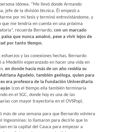
 persona idónea. “Me llevó donde Armando
a, jefe de la división técnica. Él empezó a
tarme por mi tesis y terminó entrevistándome, y
o que me tendría en cuenta en una próxima
atoria”, recuerda Bernardo,
con un marcado
 paisa que nunca amainó, pese a vivir lejos de
dad por tanto tiempo.
s esfuerzos y las conexiones hechas, Bernardo
ó a Medellín esperanzado en hacer una vida en
án,
en donde hacía más de un año residía su
 Adriana Agudelo, también geóloga, quien para
es era profesora de la Fundación Universitaria
payán
(con el tiempo ella también terminaría
ando en el SGC, donde hoy es una de las
narias con mayor trayectoria en el OVSPop).
ó más de una semana para que Bernardo volviera
el Ingeominas: lo llamaron para decirle que lo
ban en la capital del Cauca para empezar a