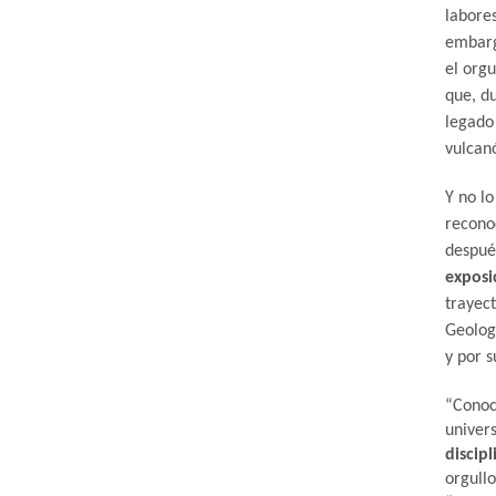
labores
embarg
el orgu
que, d
legado
vulcan
Y no lo
reconoc
despué
exposi
trayec
Geologí
y por 
“Conoc
univer
discip
orgullo