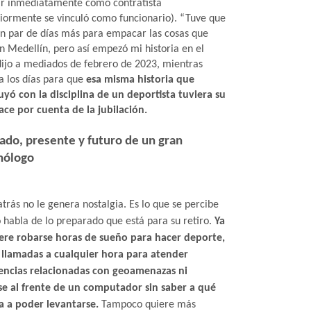
ar inmediatamente como contratista
riormente se vinculó como funcionario). “Tuve que
un par de días más para empacar las cosas que
n Medellín, pero así empezó mi historia en el
dijo a mediados de febrero de 2023, mientras
a los días para que
esa misma historia que
uyó con la disciplina de un deportista tuviera su
ace por cuenta de la jubilación.
sado, presente y futuro de un gran
nólogo
trás no le genera nostalgia. Es lo que se percibe
 habla de lo preparado que está para su retiro.
Ya
ere robarse horas de sueño para hacer deporte,
r llamadas a cualquier hora para atender
ncias relacionadas con geoamenazas ni
se al frente de un computador sin saber a qué
a a poder levantarse.
Tampoco quiere más