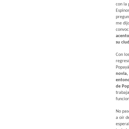
con la
Espinos
pregun
me dij
convoc
acento
su ciu
Con lo
regres
Popay
novia,
entonc
de Po
trabaj
funcio
No pas
a oír d
espera