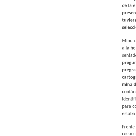
de la 
presen
tuvier
selecc
Minuto
a la ho
sentado
pregun
pregra
cartog
mina d
contán
identif
para co
estaba
Frente 
recorri