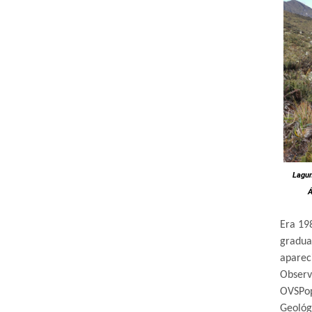
Lagun
Á
Era 19
gradua
apareci
Observ
OVSPo
Geológ