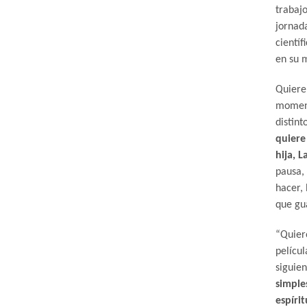
trabaj
jornada
científ
en su 
Quiere
moment
distint
quiere
hija, L
pausa, 
hacer, 
que gua
“Quier
pelícu
siguien
simple
espírit