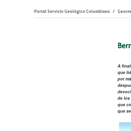
Portal Servicio Geológico Colombiano
Geocie
Bern
A fina
que li
por má
despué
devoci
de los
que co
que se 