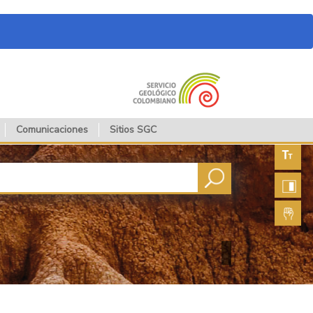
Comunicaciones
Sitios SGC
Aument
fuente
Aument
contras
Lengua
de seña