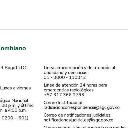
olombiano
53 Bogotá D.C.
Línea anticorrupción y de atención al
ciudadano y denuncias:
01 - 8000 - 110842
Línea de atención 24 horas para
Lunes a viernes
emergencias radiológicas:
+57 ​317 366 2793
gico Nacional:
Correo Institucional:
:00 p.m. y último
radicacioncorrespondencia@sgc.gov.co
. a 4:00 p.m.
Correo de notificaciones judiciales:
0 0200 - (601)
notificacionesjudiciales@sgc.gov.co
Correo información relacionada con medios