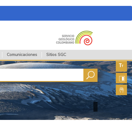
Comunicaciones
Sitios SGC
Aument
fuente
Aument
contras
Lengua
de seña