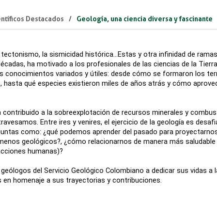
ntíficos Destacados
Geología, una ciencia diversa y fascinante
 el tectonismo, la sismicidad histórica…Estas y otra infinidad de ram
 décadas, ha motivado a los profesionales de las ciencias de la Tierr
os conocimientos variados y útiles: desde cómo se formaron los ter
asta qué especies existieron miles de años atrás y cómo aprovechar
a contribuido a la sobreexplotación de recursos minerales y combusti
ravesamos. Entre ires y venires, el ejercicio de la geología es desaf
guntas como: ¿qué podemos aprender del pasado para proyectarnos
menos geológicos?, ¿cómo relacionarnos de manera más saludable c
r acciones humanas)?
geólogos del Servicio Geológico Colombiano a dedicar sus vidas a l
 en homenaje a sus trayectorias y contribuciones. ​