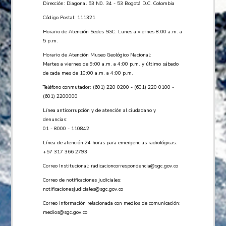
Dirección: Diagonal 53 N0. 34 - 53 Bogotá D.C. Colombia
Código Postal: 111321
Horario de Atención Sedes SGC: Lunes a viernes 8.00 a.m. a
5 p.m.
Horario de Atención Museo Geológico Nacional:
Martes a viernes de 9:00 a.m. a 4:00 p.m. y último sábado
de cada mes de 10:00 a.m. a 4:00 p.m.
Teléfono conmutador: (601) 220 0200 - (601) 220 0100 -
(601) 2200000
Línea anticorrupción y de atención al ciudadano y
denuncias:
01 - 8000 - 110842
Línea de atención 24 horas para emergencias radiológicas:
+57 ​317 366 2793
Correo Institucional:
radicacioncorrespondencia@sgc.gov.co
Correo de notificaciones judiciales:
notificacionesjudiciales@sgc.gov.co
Correo información relacionada con medios de comunicación:
medios@sgc.gov.co