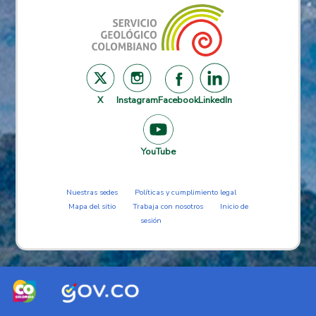
X
Instagram
Facebook
LinkedIn
YouTube
Nuestras sedes
Políticas y cumplimiento legal
Mapa del sitio
Trabaja con nosotros
Inicio de
sesión