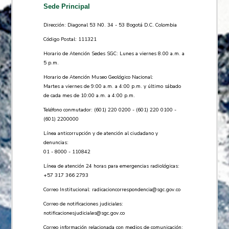
Sede Principal
Dirección: Diagonal 53 N0. 34 - 53 Bogotá D.C. Colombia
Código Postal: 111321
Horario de Atención Sedes SGC: Lunes a viernes 8.00 a.m. a
5 p.m.
Horario de Atención Museo Geológico Nacional:
Martes a viernes de 9:00 a.m. a 4:00 p.m. y último sábado
de cada mes de 10:00 a.m. a 4:00 p.m.
Teléfono conmutador: (601) 220 0200 - (601) 220 0100 -
(601) 2200000
Línea anticorrupción y de atención al ciudadano y
denuncias:
01 - 8000 - 110842
Línea de atención 24 horas para emergencias radiológicas:
+57 ​317 366 2793
Correo Institucional:
radicacioncorrespondencia@sgc.gov.co
Correo de notificaciones judiciales:
notificacionesjudiciales@sgc.gov.co
Correo información relacionada con medios de comunicación: