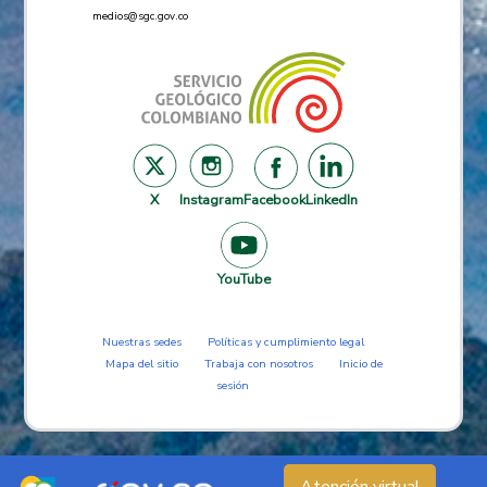
medios@sgc.gov.co
X
Instagram
Facebook
LinkedIn
YouTube
Nuestras sedes
Políticas y cumplimiento legal
Mapa del sitio
Trabaja con nosotros
Inicio de
sesión