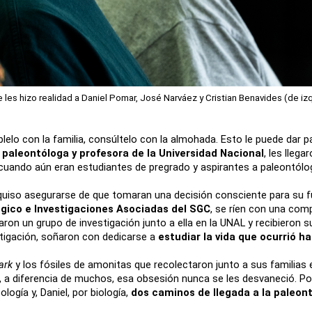
les hizo realidad a Daniel Pomar, José Narváez y Cristian Benavides (de izq
elo con la familia, consúltelo con la almohada. Esto le puede dar pa
paleontóloga y profesora de la Universidad Nacional
, les lleg
 cuando aún eran estudiantes de pregrado y aspirantes a paleontólo
 quiso asegurarse de que tomaran una decisión consciente para su fut
gico e Investigaciones Asociadas del SGC
, se ríen con una comp
on un grupo de investigación junto a ella en la UNAL y recibieron su
tigación, soñaron con dedicarse a 
estudiar la vida que ocurrió h
ark
 y los fósiles de amonitas que recolectaron junto a sus familias 
 a diferencia de muchos, esa obsesión nunca se les desvaneció. Por 
logía y, Daniel, por biología, 
dos caminos de llegada a la paleon