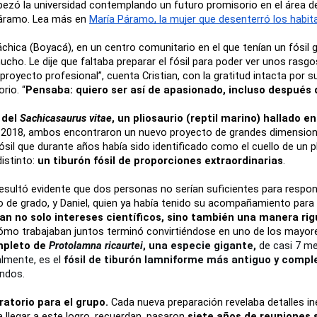
pezó la universidad contemplando un futuro promisorio en el área de
Páramo. Lea más en 
María Páramo, la mujer que desenterró los habit
chica (Boyacá), en un centro comunitario en el que tenían un fósil 
cho. Le dije que faltaba preparar el fósil para poder ver unos rasgos 
royecto profesional”, cuenta Cristian, con la gratitud intacta por s
rio. “
Pensaba: quiero ser así de apasionado, incluso después 
del 
Sachicasaurus vitae
, un pliosaurio (reptil marino) hallado 
 2018, ambos encontraron un nuevo proyecto de grandes dimensiones
sil que durante años había sido identificado como el cuello de un p
istinto:
 un tiburón fósil de proporciones extraordinarias
.
resultó evidente que dos personas no serían suficientes para respo
 de grado, y Daniel, quien ya había tenido su acompañamiento para 
n no solo intereses científicos, sino también una manera rig
 trabajaban juntos terminó convirtiéndose en uno de los mayores a
mpleto de 
Protolamna ricaurtei
, 
una especie gigante,
 de casi 7 m
lmente, es el 
fósil de tiburón lamniforme más antiguo y comp
andos.
ratorio para el grupo.
 Cada nueva preparación revelaba detalles in
a llegar a este logro, recuerdan, pasaron 
siete años de reuniones