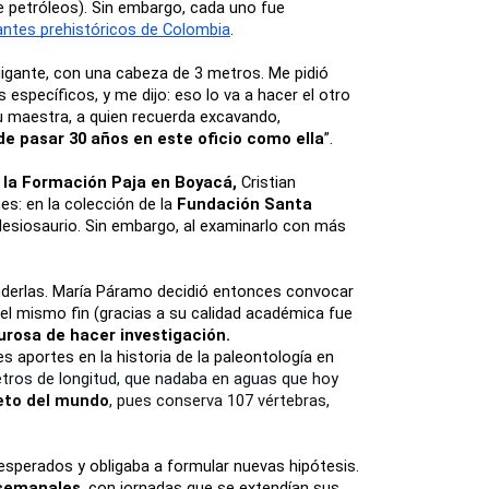
 petróleos). Sin embargo, cada uno fue 
antes prehistóricos de Colombia
.
gigante, con una cabeza de 3 metros. Me pidió 
específicos, y me dijo: eso lo va a hacer el otro 
u maestra, a quien recuerda excavando, 
de pasar 30 años en este oficio como ella
”.
en la Formación Paja en Boyacá,
 Cristian 
: en la colección de la 
Fundación Santa 
lesiosaurio. Sin embargo, al examinarlo con más 
nderlas. María Páramo decidió entonces convocar 
el mismo fin (gracias a su calidad académica fue 
urosa de hacer investigación. 
portes en la historia de la paleontología en 
etros de longitud, que nadaba en aguas que hoy 
leto del mundo
, pues conserva 107 vértebras, 
esperados y obligaba a formular nuevas hipótesis. 
 semanales
, con jornadas que se extendían sus 