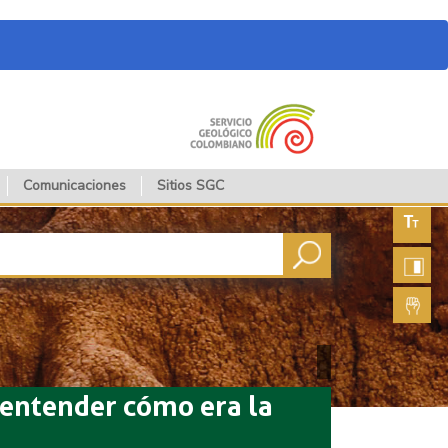
Comunicaciones
Sitios SGC
Aument
fuente
Aument
contras
Lengua
de seña
a entender cómo era la