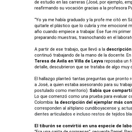
de estudio en las carreras (José, por ejemplo, em
reafirmando su vocación gracias a la profesora 
“Yo ya me había graduado y la profe me citó en Sá
quitarle el plástico que lo cubría y me emocioné mu
año cuando empiece a trabajar. Ese fue mi primer p
preparando muestras, trasnochando en el laborato
A partir de ese trabajo, que llevó a la 
descripción 
continuó trabajando de la mano de la docente. En
Teresa de Avila en Villa de Leyva 
reposaba un fó
detalle, descubrieron que se trataba de algo muy d
El hallazgo planteó tantas preguntas que pronto 
a José, a quien estaba asesorando para su trabajo
postulado como meritorio).
 Sabía que compartía
Lo que comenzó como una prueba para evaluar cómo
Colombia: 
la descripción del ejemplar más co
corresponden al altiplano cundiboyacense y, actua
dientes articulados e incluso restos de tejidos bl
El tiburón se convirtió en una especie de labo
“Era una cajita de sorpresas”, recuerda Daniel. Par