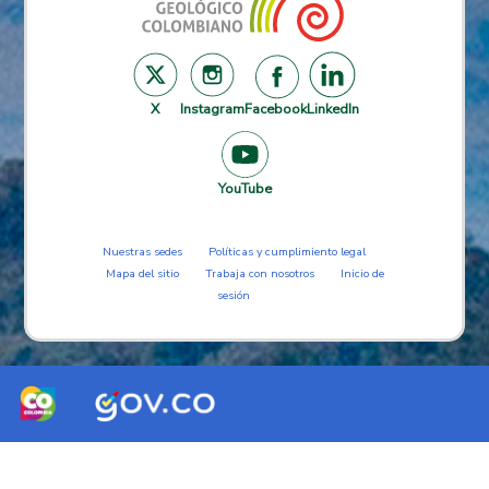
X
Instagram
Facebook
LinkedIn
YouTube
Nuestras sedes
Políticas y cumplimiento legal
Mapa del sitio
Trabaja con nosotros
Inicio de
sesión