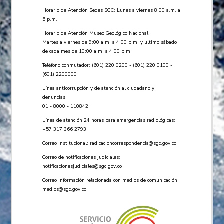
Horario de Atención Sedes SGC: Lunes a viernes 8.00 a.m. a
5 p.m.
Horario de Atención Museo Geológico Nacional:
Martes a viernes de 9:00 a.m. a 4:00 p.m. y último sábado
de cada mes de 10:00 a.m. a 4:00 p.m.
Teléfono conmutador: (601) 220 0200 - (601) 220 0100 -
(601) 2200000
Línea anticorrupción y de atención al ciudadano y
denuncias:
01 - 8000 - 110842
Línea de atención 24 horas para emergencias radiológicas:
+57 ​317 366 2793
Correo Institucional:
radicacioncorrespondencia@sgc.gov.co
Correo de notificaciones judiciales:
notificacionesjudiciales@sgc.gov.co
Correo información relacionada con medios de comunicación:
medios@sgc.gov.co